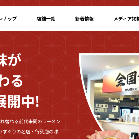
ンナップ
店舗一覧
新着情報
メディア掲
味が
わる
展開中!
入れ替わる前代未聞のラーメン
りすぐりの名店・行列店の味