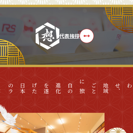
代表挨拶
日
本
の
ラ
ー
メ
ン
文
化
た
地
域
ご
と
に
独
自
の
進
化
を
遂
げ
、