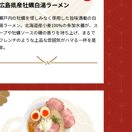
広島県産牡蠣白湯ラーメン
瀬戸内の牡蠣を惜しみなく使用した旨味満載の白
湯ラーメン。北海道産小麦100%の多加水麺が、ス
ープや牡蠣ソースの磯の香りを持ち上げ、まるで
フレンチのような上品な雰囲気がハマる一杯を是
非。