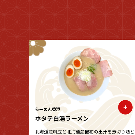
らーめん香澄
ホタテ白湯ラーメン
北海道産帆立と北海道産昆布の出汁を煮切り酒と