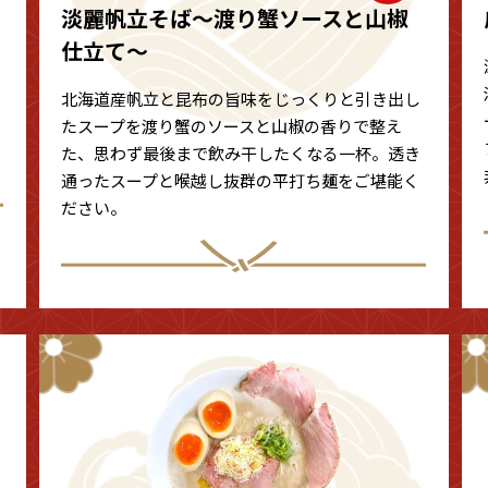
淡麗帆立そば〜渡り蟹ソースと山椒
仕立て〜
北海道産帆立と昆布の旨味をじっくりと引き出し
たスープを渡り蟹のソースと山椒の香りで整え
た、思わず最後まで飲み干したくなる一杯。透き
通ったスープと喉越し抜群の平打ち麺をご堪能く
ださい。