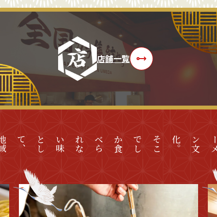
店舗一覧
地
域
の
方
に
親
し
ま
れ
て
き
、
そ
こ
で
し
か
食
べ
ら
れ
な
い
味
と
し
て
。