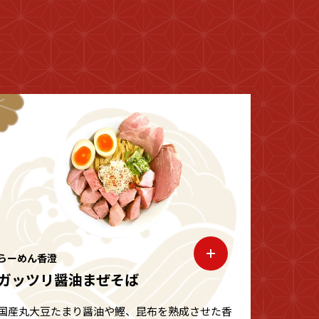
らーめん香澄
ガッツリ醤油まぜそば
国産丸大豆たまり醤油や鰹、昆布を熟成させた香