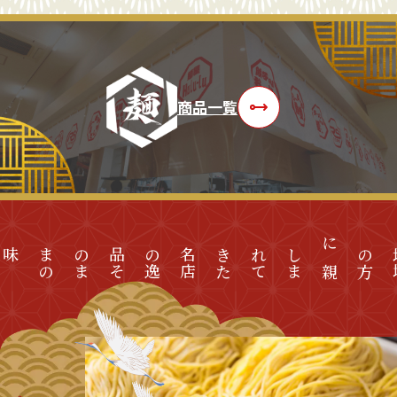
商品一覧
名
店
の
逸
品
そ
の
ま
ま
の
味を
た